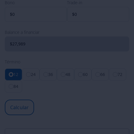
Bono
Trade-in
Balance a financiar
Término
12
24
36
48
60
66
72
84
Calcular