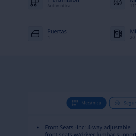
Automática
11
Puertas
M
4
20 
Mecánica
Segur
Front Seats -inc: 4-way adjustable
front seats w/driver lumbar suppor