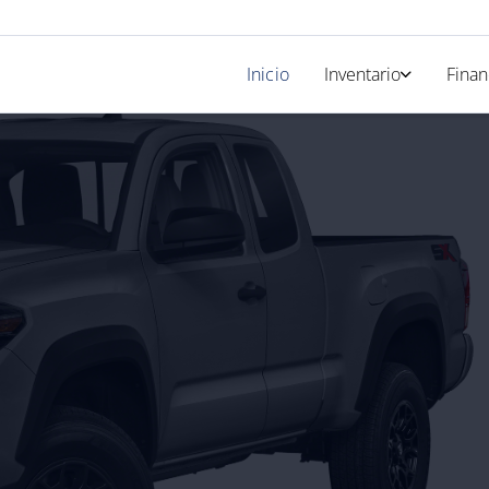
Inicio
Inventario
Finan
Nuevos
Solicit
Usados
Calcul