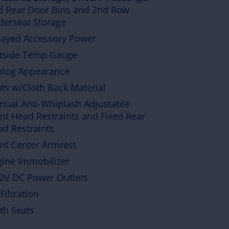
d Rear Door Bins and 2nd Row
derseat Storage
layed Accessory Power
tside Temp Gauge
alog Appearance
ts w/Cloth Back Material
nual Anti-Whiplash Adjustable
nt Head Restraints and Fixed Rear
d Restraints
nt Center Armrest
gine Immobilizer
12V DC Power Outlets
 Filtration
th Seats