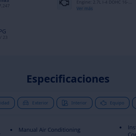
Engine: 2.7L I-4 DOHC 16-...
7,247
Ver más
PG
/ 23
Especificaciones
idad
Exterior
Interior
Equipo
Ins
Manual Air Conditioning
t
Con