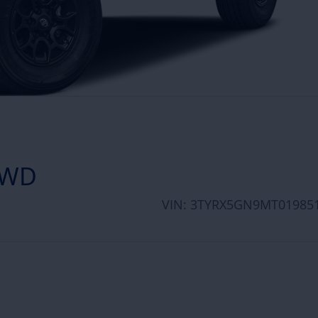
2WD
VIN: 3TYRX5GN9MT01985