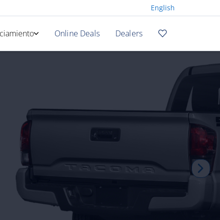
English
ciamiento
Online Deals
Dealers
a en Línea
adora