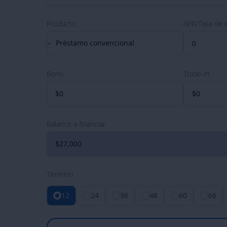
Producto
APR/Tasa de i
Préstamo convencional
Bono
Trade-in
Balance a financiar
Término
12
24
36
48
60
66