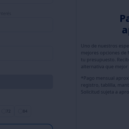
nterés
P
a
Uno de nuestros especi
mejores opciones de f
tu presupuesto. Recib
alternativa que mejor 
*Pago mensual aproxi
registro, tablilla, ma
Solicitud sujeta a apr
72
84