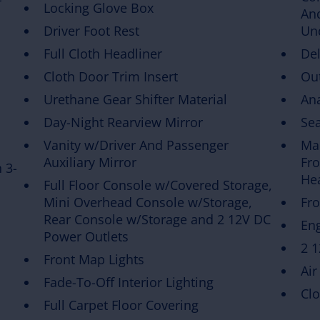
Locking Glove Box
An
Driver Foot Rest
Un
Full Cloth Headliner
De
Cloth Door Trim Insert
Ou
Urethane Gear Shifter Material
An
Day-Night Rearview Mirror
Sea
Vanity w/Driver And Passenger
Ma
Auxiliary Mirror
Fro
 3-
Hea
Full Floor Console w/Covered Storage,
Mini Overhead Console w/Storage,
Fro
Rear Console w/Storage and 2 12V DC
En
Power Outlets
2 
Front Map Lights
Air
Fade-To-Off Interior Lighting
Clo
Full Carpet Floor Covering