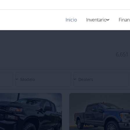
Inicio
Inventario
Finan
Nuevos
Solicit
Usados
Calcul
6,651