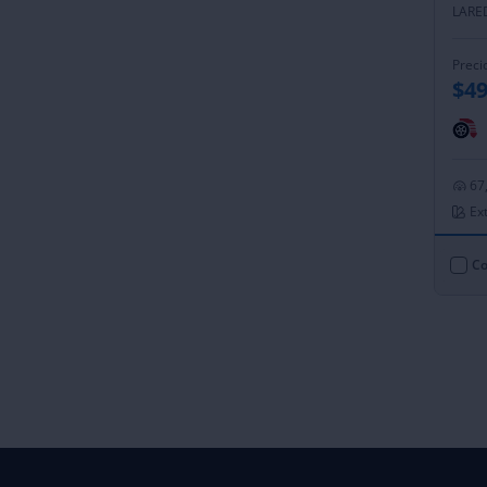
LARE
Preci
$49
67
Ext
Co