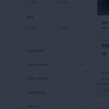
Año
Preci
$32
Segmento
Color exterior
74
Color interior
Ext
Co
Transmisión
Tracción