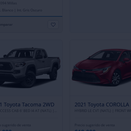
,094 Millas
. Blanco | Int. Gris Oscuro
mparar
1 Toyota Tacoma 2WD
2021 Toyota COROLLA
SR5 ACCESS CAB 6' BED I4 AT (NATL) |
REAR WHEEL DRIVE
HYBRID LE CVT (NATL) |
FRONT WHEEL
o sugerido de venta
Precio sugerido de venta