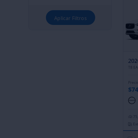
Aplicar Filtros
202
Preci
$74
75
Ext