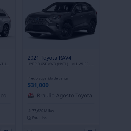
2021 Toyota RAV4
T8 EAWD PLUG-IN HYBRID MOMENTUM 7 PASSENGER |
HYBRID XSE AWD (NATL) |
ALL WHEEL DRIVE
ALL WHEEL DRIVE
Precio sugerido de venta
$31,000
ico
Braulio Agosto Toyota
77,620 Millas
Ext. | Int.