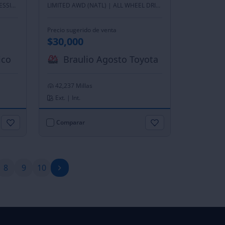
T8 EAWD PHEV INSCRIPTION EXPRESSION |
ALL WHEEL DRIVE
LIMITED AWD (NATL) |
ALL WHEEL DRIVE
Precio sugerido de venta
$30,000
ico
Braulio Agosto Toyota
42,237 Millas
Ext. | Int.
Comparar
8
9
10