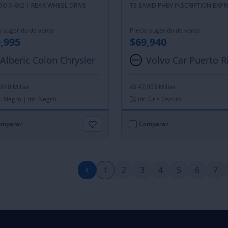
DO X 4X2 |
REAR WHEEL DRIVE
o sugerido de venta
Precio sugerido de venta
,995
$69,940
Alberic Colon Chrysler
Volvo Car Puerto R
,610 Millas
47,053 Millas
. Negro | Int. Negro
Int. Gris Oscuro
mparar
Comparar
1
2
3
4
5
6
7