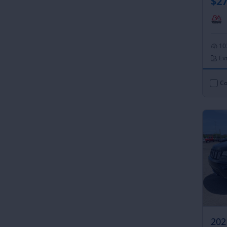
$27
10
Ext
Co
202