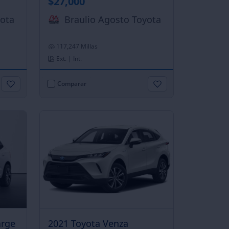
$27,000
yota
Braulio Agosto Toyota
117,247 Millas
Ext. | Int.
Comparar
arge
2021 Toyota Venza