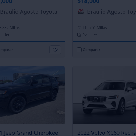
,000
$18,000
Braulio Agosto Toyota
Braulio Agosto To
3,832 Millas
115,751 Millas
. | Int.
Ext. | Int.
mparar
Comparar
1 Jeep Grand Cherokee
2022 Volvo XC60 Rech