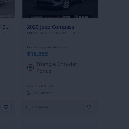
2019 Ford Super Duty F-250 Srw
2020 Jeep Compass
KING RANCH 4WD CREW CAB 6.75' BOX |
FOUR WHEEL DRIVE
SPORT FWD |
FRONT WHEEL DRIVE
Precio sugerido de venta
$16,993
Triangle Chrysler
Ponce
70,974 Millas
Ext. Plateado
Comparar