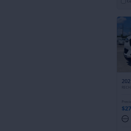
Co
202
Preci
$27