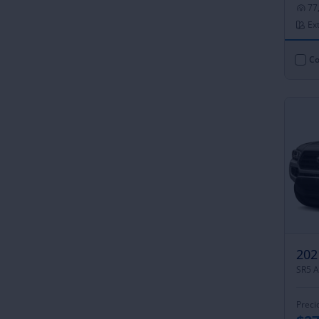
77
Ext
Co
202
Preci