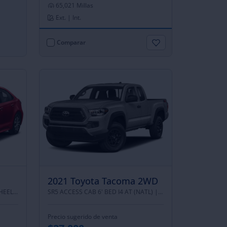
65,021 Millas
Ext. | Int.
Comparar
2021 Toyota Tacoma 2WD
 DRIVE
SR5 ACCESS CAB 6' BED I4 AT (NATL) |
REAR WHEEL DRIVE
Precio sugerido de venta