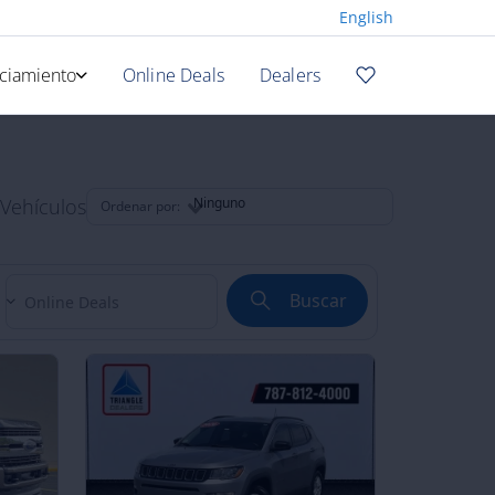
English
ciamiento
Online Deals
Dealers
a en Línea
adora
 Vehículos
Ninguno
Ordenar por:
Buscar